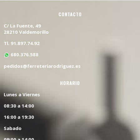
CONTACTO
C/ La Fuente, 49
28210 Valdemorillo
Tl. 91.897.74.92
680.376.588
pedidos@ferreteriarodriguez.es
HORARIO
Lunes a Viernes
08:30 a 14:00
16:00 a 19:30
Sabado
09:00 a 14:00