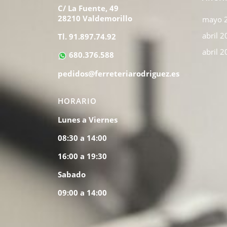
C/ La Fuente, 49
28210 Valdemorillo
mayo 
abril 
Tl. 91.897.74.92
abril 
680.376.588
pedidos@ferreteriarodriguez.es
HORARIO
Lunes a Viernes
08:30 a 14:00
16:00 a 19:30
Sabado
09:00 a 14:00