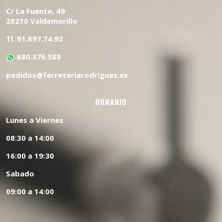
C/ La Fuente, 49
28210 Valdemorillo
Tl. 91.897.74.92
680.376.588
pedidos@ferreteriarodriguez.es
HORARIO
Lunes a Viernes
08:30 a 14:00
16:00 a 19:30
Sabado
09:00 a 14:00