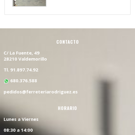
CONTACTO
C/ La Fuente, 49
28210 Valdemorillo
Tl. 91.897.74.92
680.376.588
pedidos@ferreteriarodriguez.es
HORARIO
Lunes a Viernes
08:30 a 14:00