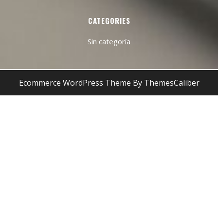
CATEGORIES
Sin categoría
Ecommerce WordPress Theme
By ThemesCaliber
Desplazar
hacia
arriba