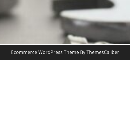
Ecommerce WordPress Theme
By ThemesCaliber
Desplazar
hacia
arriba