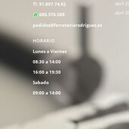
abril 
Tl. 91.897.74.92
abril 
680.376.588
pedidos@ferreteriarodriguez.es
HORARIO
Lunes a Viernes
08:30 a 14:00
16:00 a 19:30
Sabado
09:00 a 14:00