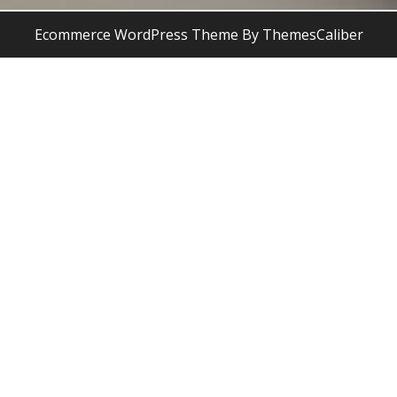
Ecommerce WordPress Theme
By ThemesCaliber
Desplazar
hacia
arriba