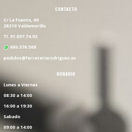
CONTACTO
C/ La Fuente, 49
28210 Valdemorillo
Tl. 91.897.74.92
680.376.588
pedidos@ferreteriarodriguez.es
HORARIO
Lunes a Viernes
08:30 a 14:00
16:00 a 19:30
Sabado
09:00 a 14:00