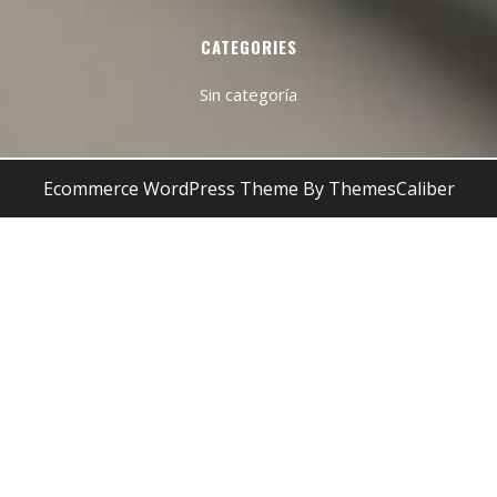
CATEGORIES
Sin categoría
Ecommerce WordPress Theme
By ThemesCaliber
Desplazar
hacia
arriba