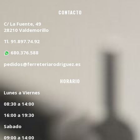
CONTACTO
C/ La Fuente, 49
28210 Valdemorillo
Tl. 91.897.74.92
680.376.588
pedidos@ferreteriarodriguez.es
HORARIO
Lunes a Viernes
08:30 a 14:00
16:00 a 19:30
Sabado
09:00 a 14:00