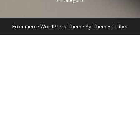
Ecommerce WordPress Theme
By ThemesCaliber
Desplazar
hacia
arriba