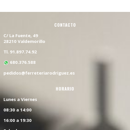
CONTACTO
C/ La Fuente, 49
28210 Valdemorillo
Tl. 91.897.74.92
680.376.588
pedidos@ferreteriarodriguez.es
HORARIO
Lunes a Viernes
08:30 a 14:00
16:00 a 19:30